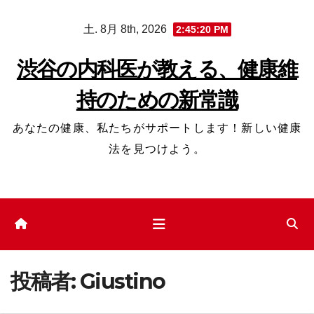
コ
土. 8月 8th, 2026
2:45:21 PM
ン
テ
渋谷の内科医が教える、健康維
ン
持のための新常識
ツ
へ
あなたの健康、私たちがサポートします！新しい健康
ス
法を見つけよう。
キ
ッ
プ
投稿者:
Giustino