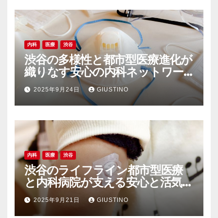
内科
医療
渋谷
渋谷の多様性と都市型医療進化が
織りなす安心の内科ネットワー
ク
2025年9月24日
GIUSTINO
内科
医療
渋谷
渋谷のライフライン都市型医療
と内科病院が支える安心と活気の
裏側
2025年9月21日
GIUSTINO