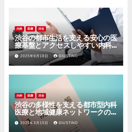
内科
医療
渋谷
渋谷の都市生活を支える安心の医
療基盤とアクセスしやすい内科
の魅力
2025年9月18日
GIUSTINO
内科
医療
渋谷
渋谷の多様性を支える都市型内科
医療と地域健康ネットワークの
現在地
2025年9月15日
GIUSTINO