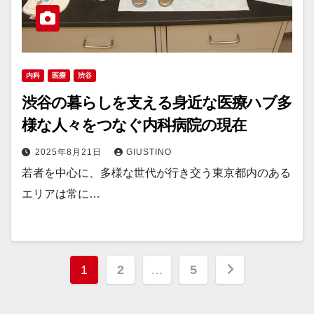
内科
医療
渋谷
渋谷の暮らしを支える身近な医療ハブ多
様な人々をつなぐ内科病院の現在
2025年8月21日
GIUSTINO
若者を中心に、多様な世代が行き交う東京都内のある
エリアは常に…
投
1
2
…
5
稿