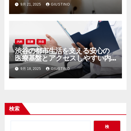
の裏側
9月 21, 2025
GIUSTINO
内科
医療
渋谷
渋谷の都市生活を支える安心の
医療基盤とアクセスしやすい内
科の魅力
9月 18, 2025
GIUSTINO
検索
検