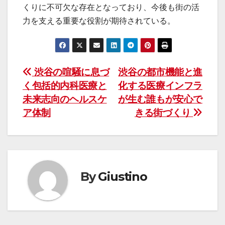
くりに不可欠な存在となっており、今後も街の活
力を支える重要な役割が期待されている。
投
渋谷の喧騒に息づ
渋谷の都市機能と進
く包括的内科医療と
化する医療インフラ
稿
未来志向のヘルスケ
が生む誰もが安心で
ナ
ア体制
きる街づくり
ビ
ゲ
ー
By
Giustino
シ
ョ