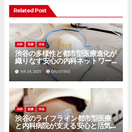
ン
Related Post
内科
医療
渋谷
渋谷の多様性と都市型医療進化が
織りなす安心の内科ネットワー
ク
9月 24, 2025
GIUSTINO
内科
医療
渋谷
渋谷のライフライン都市型医療
と内科病院が支える安心と活気