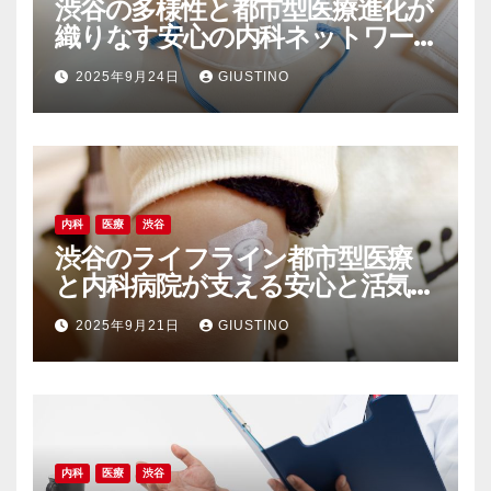
渋谷の多様性と都市型医療進化が
織りなす安心の内科ネットワー
ク
2025年9月24日
GIUSTINO
内科
医療
渋谷
渋谷のライフライン都市型医療
と内科病院が支える安心と活気の
裏側
2025年9月21日
GIUSTINO
内科
医療
渋谷