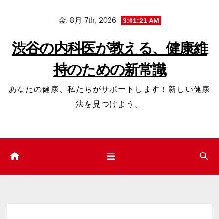
コ
金. 8月 7th, 2026
3:01:22 AM
ン
テ
渋谷の内科医が教える、健康維
ン
持のための新常識
ツ
へ
あなたの健康、私たちがサポートします！新しい健康
ス
法を見つけよう。
キ
ッ
プ