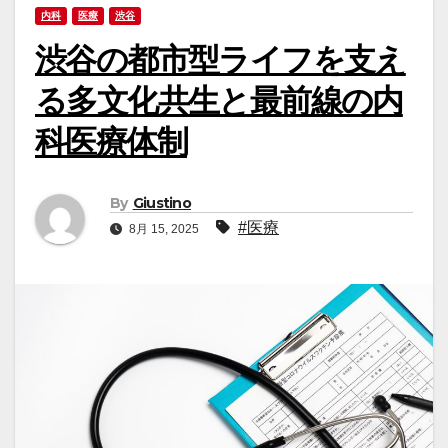
内科
医療
渋谷
渋谷の都市型ライフを支え
る多文化共生と最前線の内
科医療体制
By
Giustino
#医療
8月 15, 2025