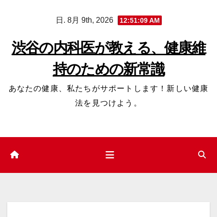
コ
日. 8月 9th, 2026
12:51:10 AM
ン
テ
渋谷の内科医が教える、健康維
ン
持のための新常識
ツ
へ
あなたの健康、私たちがサポートします！新しい健康
ス
法を見つけよう。
キ
ッ
プ