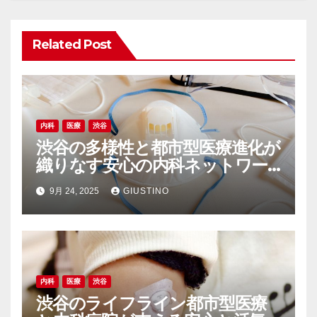
ョ
ン
Related Post
内科
医療
渋谷
渋谷の多様性と都市型医療進化が
織りなす安心の内科ネットワー
ク
9月 24, 2025
GIUSTINO
内科
医療
渋谷
渋谷のライフライン都市型医療