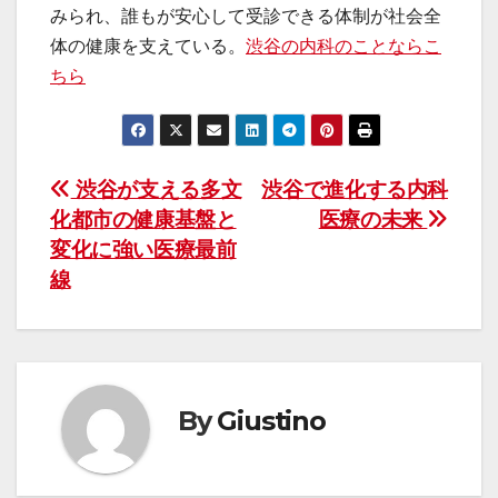
みられ、誰もが安心して受診できる体制が社会全
体の健康を支えている。
渋谷の内科のことならこ
ちら
投
渋谷が支える多文
渋谷で進化する内科
化都市の健康基盤と
医療の未来
稿
変化に強い医療最前
ナ
線
ビ
ゲ
ー
By
Giustino
シ