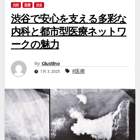
内科
医療
渋谷
渋谷で安心を支える多彩な
内科と都市型医療ネットワ
ークの魅力
By
Giustino
#医療
7月 3, 2025