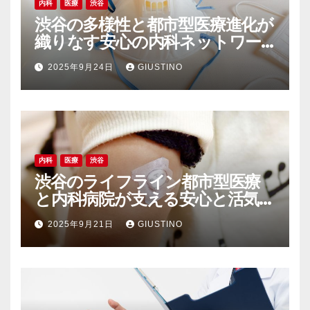
内科
医療
渋谷
渋谷の多様性と都市型医療進化が
織りなす安心の内科ネットワー
ク
2025年9月24日
GIUSTINO
内科
医療
渋谷
渋谷のライフライン都市型医療
と内科病院が支える安心と活気の
裏側
2025年9月21日
GIUSTINO