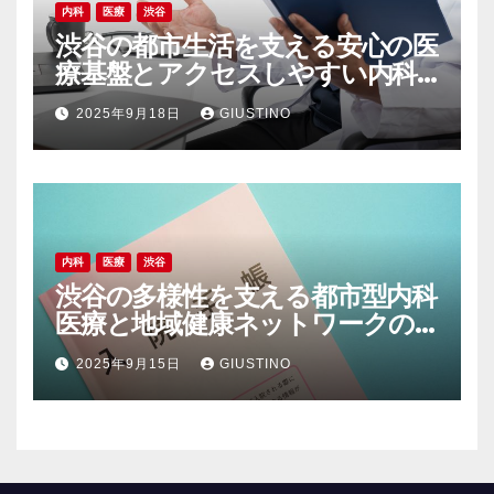
内科
医療
渋谷
渋谷の都市生活を支える安心の医
療基盤とアクセスしやすい内科
の魅力
2025年9月18日
GIUSTINO
内科
医療
渋谷
渋谷の多様性を支える都市型内科
医療と地域健康ネットワークの
現在地
2025年9月15日
GIUSTINO