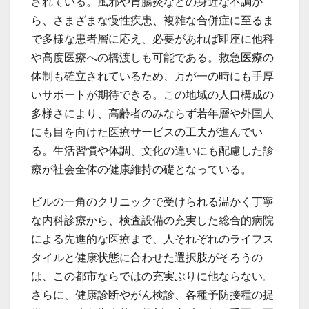
されている。風邪や胃腸炎などの身近な不調か
ら、さまざまな慢性疾患、複雑な合併症に至るま
で多様な患者層に応え、必要があれば即座に他科
や高度医療への橋渡しも可能である。救急医療の
体制も確立されているため、万が一の時にも手厚
いサポートが期待できる。この地域の人口構成の
多様さにより、高齢者のみならず若年層や外国人
にも目を向けた医療サービスの工夫が進んでい
る。生活習慣や体調、文化の違いにも配慮した診
療が社会全体の健康維持の礎となっている。
ビルの一角のクリニックで受けられる温かく丁寧
な内科診療から、検査設備の充実した総合的病院
による先進的な医療まで、人それぞれのライフス
タイルと健康状態に合わせた選択肢がそろうの
は、この都市ならではの充実ぶりに他ならない。
さらに、健康診断やがん検診、各種予防接種の提