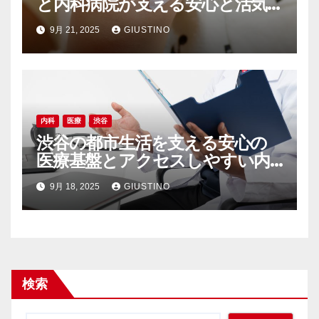
と内科病院が支える安心と活気
の裏側
9月 21, 2025
GIUSTINO
内科
医療
渋谷
渋谷の都市生活を支える安心の
医療基盤とアクセスしやすい内
科の魅力
9月 18, 2025
GIUSTINO
検索