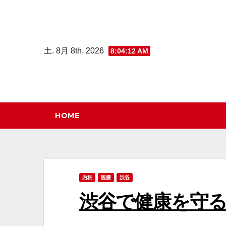
コ
ン
テ
土. 8月 8th, 2026
8:04:13 AM
ン
ツ
へ
ス
キ
HOME
ッ
プ
内科
医療
渋谷
渋谷で健康を守る