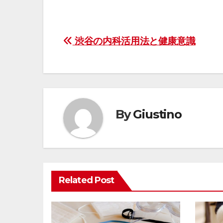
投
渋谷の内科活用法と健康意識
稿
ナ
ビ
By
Giustino
ゲ
ー
シ
Related Post
ョ
ン