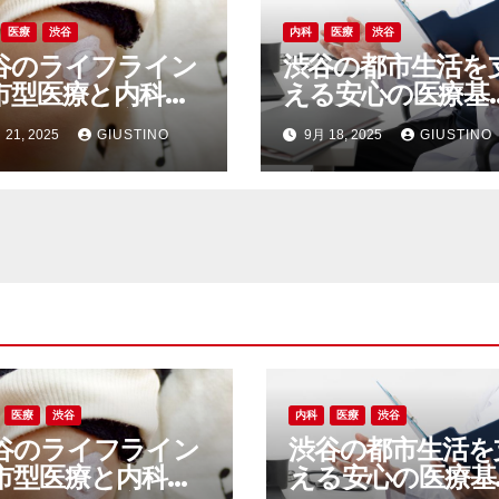
医療
渋谷
内科
医療
渋谷
谷のライフライン
渋谷の都市生活を
市型医療と内科病
える安心の医療基
が支える安心と活
とアクセスしやす
 21, 2025
GIUSTINO
9月 18, 2025
GIUSTINO
の裏側
内科の魅力
医療
渋谷
内科
医療
渋谷
谷のライフライン
渋谷の都市生活を
市型医療と内科病
える安心の医療基