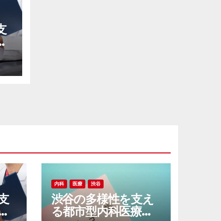
支
盤
い
内科
医療
渋谷
支
渋谷の多様性を支え
盤
る都市型内科医療と