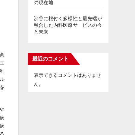
の現在地
渋谷に根付く多様性と最先端が
融合した内科医療サービスの今
と未来
商
最近のコメント
エ
利
表示できるコメントはありませ
ル
ん。
を
や
病
病
る