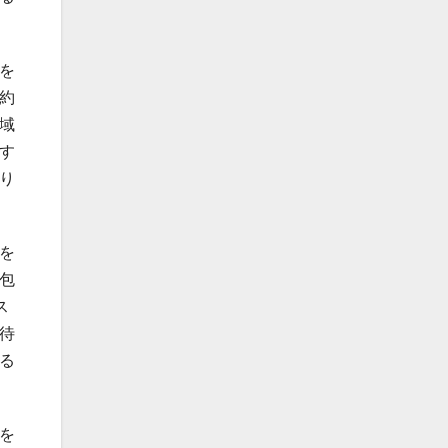
を
約
域
す
り
を
包
ス
待
る
を