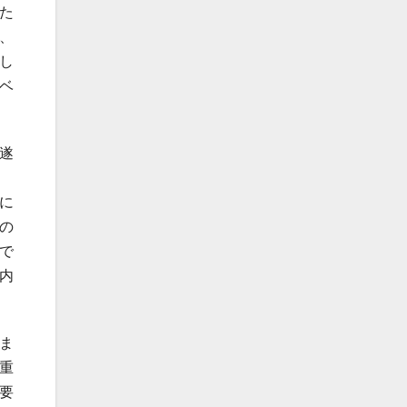
た
、
し
ベ
遂
に
の
で
内
ま
重
要