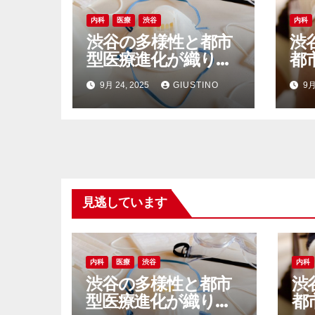
内科
医療
渋谷
内科
渋谷の多様性と都市
渋
型医療進化が織りな
都
す安心の内科ネット
院
9月 24, 2025
GIUSTINO
9月
ワーク
気
見逃しています
内科
医療
渋谷
内科
渋谷の多様性と都市
渋
型医療進化が織りな
都