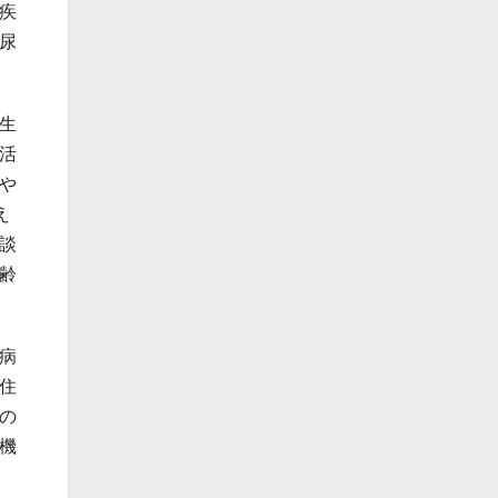
疾
尿
生
活
や
え
談
齢
病
住
の
機